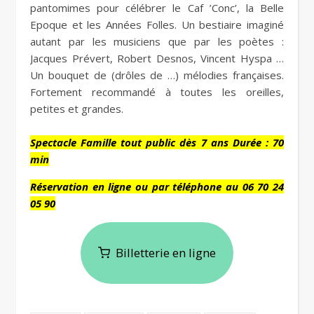
pantomimes pour célébrer le Caf ’Conc’, la Belle
Epoque et les Années Folles. Un bestiaire imaginé
autant par les musiciens que par les poètes :
Jacques Prévert, Robert Desnos, Vincent Hyspa …
Un bouquet de (drôles de …) mélodies françaises.
Fortement recommandé à toutes les oreilles,
petites et grandes.
Spectacle Famille tout public dès 7 ans Durée : 70
min
Réservation en ligne ou par téléphone au 06 70 24
05 90
Billetterie en ligne