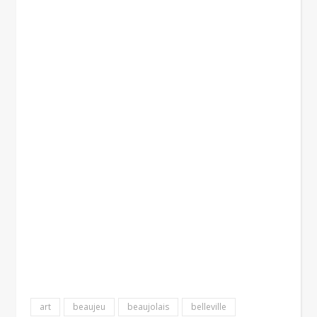
art
beaujeu
beaujolais
belleville