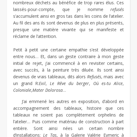
nombreux déchets au bénéfice de trop rares élus. Ces
laissés-pour-compte, que je nomme
refusés
s’accumulent ainsi en gros tas dans les coins de l’atelier.
Au fil des ans ils sont devenus de plus en plus présents,
presque une matière vivante qui se manifeste et
réclame de l’attention.
Petit à petit une certaine empathie s’est développée
entre nous… Et, dans un geste contraire à mon geste
initial de rejet, j’ai commencé à en revisiter certains,
avec succès, à la peinture très diluée. Ils sont ainsi
devenus de vrais tableaux, dits alors
Refusés
, mais avec
un grand R:
Exil
,
Le Rêve du berger
,
Où es-tu Alice
,
Coloniale
,
Mater Dolorosa
…
J’ai emmené les autres en exposition, d’abord en
accompagnement des tableaux, histoire que ces
tableaux ne soient pas complètement orphelins de
l’atelier… Puis comme matériau de construction à part
entière. Sont ainsi nées un certain nombre
d’installations:
Le Tas
, à la Galerie Valérie Eymeric à