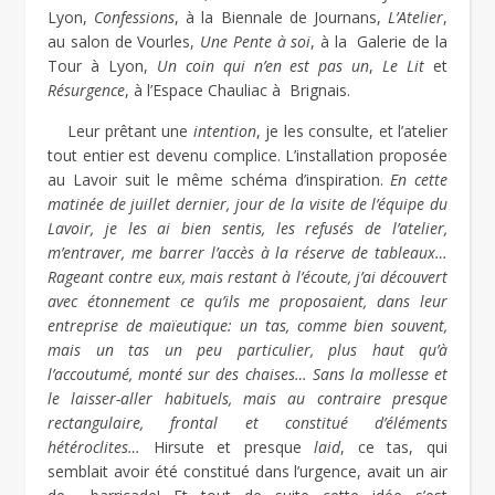
Lyon,
Confessions
, à la Biennale de Journans,
L’Atelier
,
au salon de Vourles,
Une Pente à soi
, à la Galerie de la
Tour à Lyon,
Un coin qui n’en est pas un
,
Le Lit
et
Résurgence
, à l’Espace Chauliac à Brignais.
Leur prêtant une
intention
, je les consulte, et l’atelier
tout entier est devenu complice. L’installation proposée
au Lavoir suit le même schéma d’inspiration.
En cette
matinée de juillet dernier, jour de la visite de l’équipe du
Lavoir, je les ai bien sentis, les refusés de l’atelier,
m’entraver, me barrer l’accès à la réserve de tableaux…
Rageant contre eux, mais restant à l’écoute, j’ai découvert
avec étonnement ce qu’ils me proposaient, dans leur
entreprise de maïeutique: un tas, comme bien souvent,
mais un tas un peu particulier, plus haut qu’à
l’accoutumé, monté sur des chaises… Sans la mollesse et
le laisser-aller habituels, mais au contraire presque
rectangulaire, frontal et constitué d’éléments
hétéroclites…
Hirsute et presque
laid
, ce tas, qui
semblait avoir été constitué dans l’urgence, avait un air